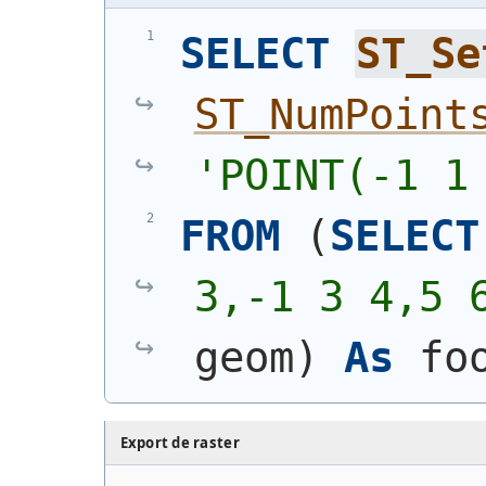
SELECT
ST_Se
ST_NumPoint
'
POINT(-1 1
FROM
(
SELECT
3,-1 3 4,5 
geom
)
As
 fo
Export de raster