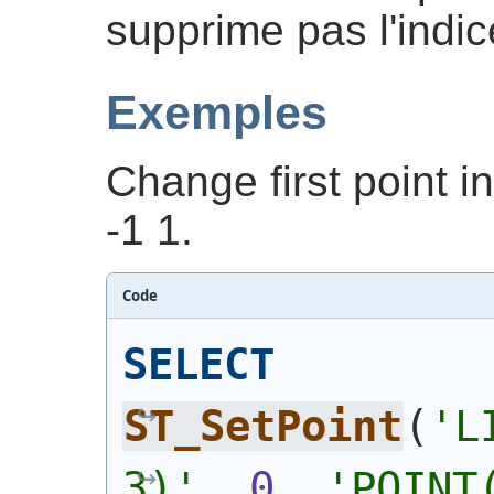
supprime pas l'indic
Exemples
Change first point in
-1 1.
Code
SELECT
ST_SetPoint
(
'
L
3)
'
, 
0
, 
'
POINT