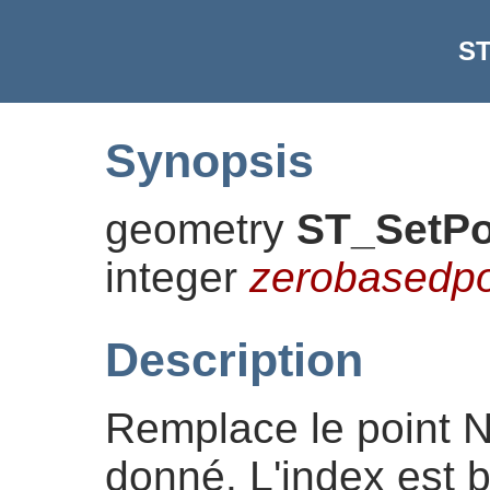
ST
Synopsis
geometry
ST_SetPo
integer
zerobasedpo
Description
Remplace le point N 
donné. L'index est 