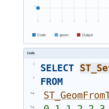
Code
SELECT
ST_Se
FROM
ST_GeomFrom
0,1 1,2 2,3