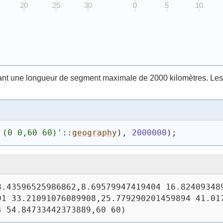
ant une longueur de segment maximale de 2000 kilomètres. Les 
 (0 0,60 60)
'
::
geography
)
, 
2000000
)
;
.43596525986862,8.69579947419404 16.824093489
1 33.21091076089908,25.779290201459894 41.017
4 54.84733442373889,60 60)