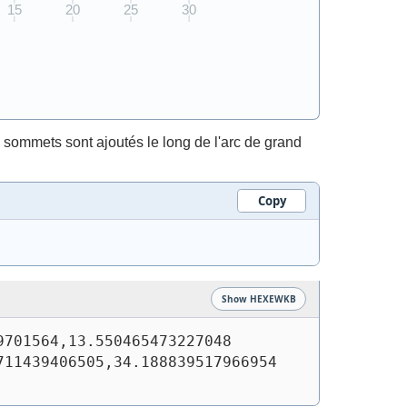
sommets sont ajoutés le long de l'arc de grand
Copy
Show HEXEWKB
701564,13.550465473227048 
11439406505,34.188839517966954 