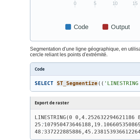
Segmentation d'une ligne géographique, en utilis
cercle reliant les points d'extrémité.
Code
SELECT
ST_Segmentize
(
(
'
LINESTRING
Export de raster
LINESTRING(0 0,4.252632294621186 8
25.107950473646188,19.106605350869
48.337222885886,45.23815393661226