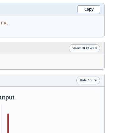
Copy
try
,
Show HEXEWKB
Hide figure