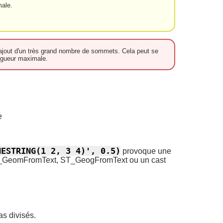
male.
l'ajout d'un très grand nombre de sommets. Cela peut se
ngueur maximale.
e
NESTRING(1 2, 3 4)', 0.5)
provoque une
z ST_GeomFromText, ST_GeogFromText ou un cast
s divisés.