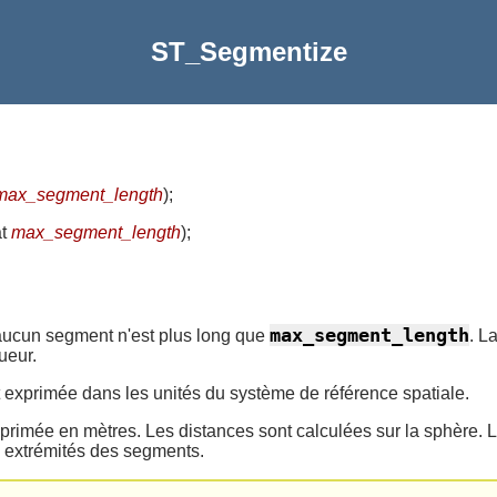
ST_Segmentize
max_segment_length
)
;
at
max_segment_length
)
;
max_segment_length
ucun segment n'est plus long que
. L
ueur.
 exprimée dans les unités du système de référence spatiale.
rimée en mètres. Les distances sont calculées sur la sphère. 
s extrémités des segments.