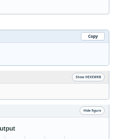
Copy
Show HEXEWKB
Hide figure