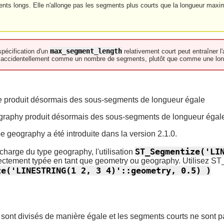
ments longs. Elle n'allonge pas les segments plus courts que la longueur maxi
max_segment_length
pécification d'un
relativement court peut entraîner 
ifié accidentellement comme un nombre de segments, plutôt que comme une lo
ie produit désormais des sous-segments de longueur égale
eography produit désormais des sous-segments de longueur égal
pe geography a été introduite dans la version 2.1.0.
ST_Segmentize('LI
n charge du type geography, l'utilisation
correctement typée en tant que geometry ou geography. Utilise
ze('LINESTRING(1 2, 3 4)'::geometry, 0.5) )
sont divisés de manière égale et les segments courts ne sont pa