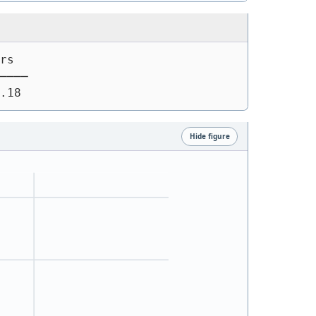
rs
────
.18
Hide figure