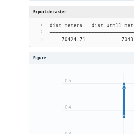
Export de raster
dist_meters │ dist_utm11_met
─────────────┼──────────────
    70424.71 │          7043
Figure