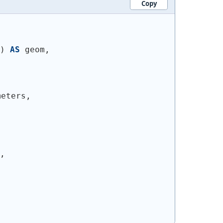
Copy
)
AS
 geom,
meters,
,