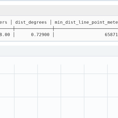
ers │ dist_degrees │ min_dist_line_point_mete
─────┼──────────────┼────────────────────────
8.00 │      0.72900 │                   65871