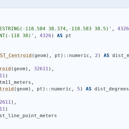
ESTRING(-118.584 38.374,-118.583 38.5)
'
, 
4326
NT(-118 38)
'
, 
4326
)
AS
 pt
(
ST_Centroid
(
geom
)
, pt
)
::numeric, 
2
)
AS
 dist_
roid
(
geom
)
, 
32611
)
,
11
)
tm11_meters,
troid
(
geom
)
, pt
)
::numeric, 
5
)
AS
 dist_degrees
2611
)
,
11
)
st_line_point_meters