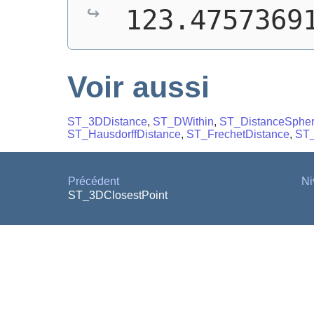
123.4757369
Voir aussi
ST_3DDistance
,
ST_DWithin
,
ST_DistanceSphe
ST_HausdorffDistance
,
ST_FrechetDistance
,
ST_
Précédent
Ni
ST_3DClosestPoint