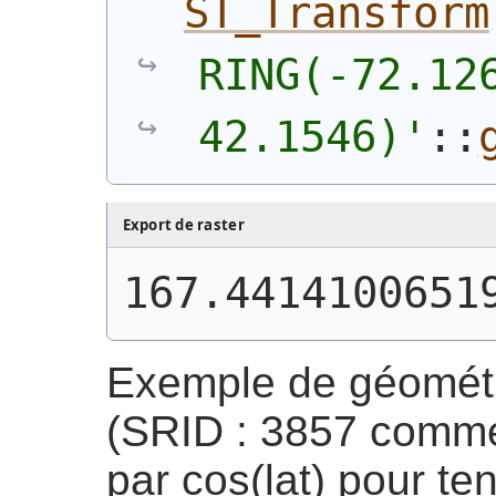
ST_Transform
RING(-72.126
42.1546)'
::
Export de raster
167.4414100651
Exemple de géométri
(SRID : 3857 comme
par cos(lat) pour te