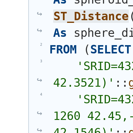
ST_Distance
As
 sphere_d
FROM
(
SELECT
'SRID=43
42.3521)'
::
'SRID=43
1260 42.45,-
42.1546)'
::