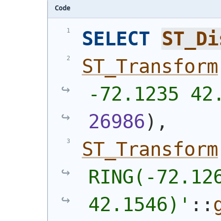
Code
SELECT
ST_Di
ST_Transform
-72.1235 42
26986
)
,
ST_Transform
RING(-72.126
42.1546)'
::