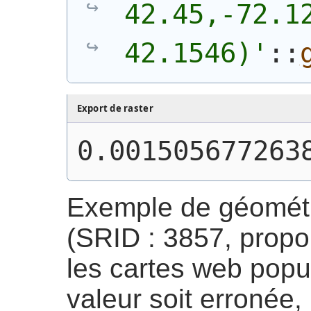
42.45,-72.12
42.1546)'
::
Export de raster
0.001505677263
Exemple de géométri
(SRID : 3857, propor
les cartes web popul
valeur soit erronée,