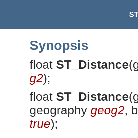
ST
Synopsis
float
ST_Distance
(
g2
)
;
float
ST_Distance
(
geography
geog2
, 
true
)
;