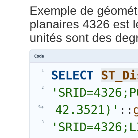
Exemple de géométri
planaires 4326 est l
unités sont des deg
Code
SELECT
ST_Di
'SRID=4326;P
42.3521)'
::
'SRID=4326;L