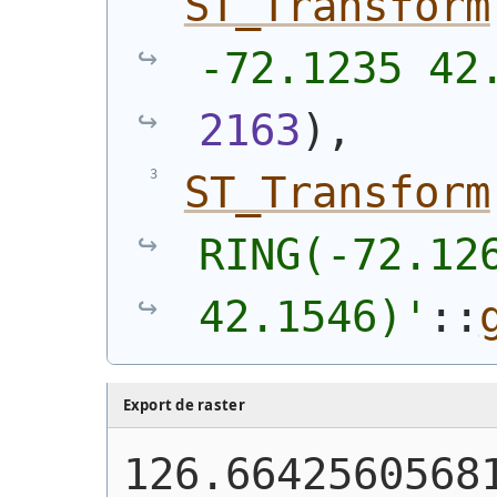
ST_Transform
-72.1235 42
2163
)
,
ST_Transform
RING(-72.126
42.1546)'
::
Export de raster
126.6642560568