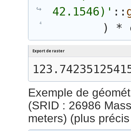
42.1546)'
::
)
 * 
Export de raster
123.7423512541
Exemple de géométri
(SRID : 26986 Mass
meters) (plus préci