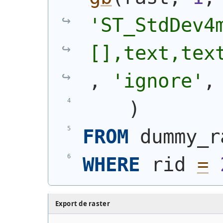
'ST_StdDev4
[],text,tex
, 
'ignore'
,
)
FROM
 dummy_r
WHERE
 rid 
=
Export de raster