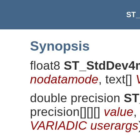
ST_
Synopsis
float8
ST_StdDev4
nodatamode
, text[]
double precision
ST
precision[][][]
value
,
VARIADIC userargs