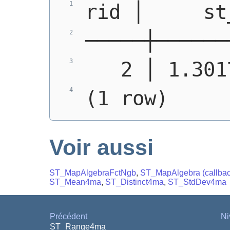
rid │     st
─────┼──────
   2 │ 1.301
(1 row)
Voir aussi
ST_MapAlgebraFctNgb
,
ST_MapAlgebra (callback
ST_Mean4ma
,
ST_Distinct4ma
,
ST_StdDev4ma
Précédent
Ni
ST_Range4ma