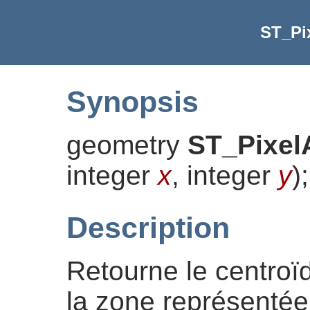
ST_Pi
Synopsis
geometry
ST_Pixel
integer
x
, integer
y
)
;
Description
Retourne le centroï
la zone représentée 