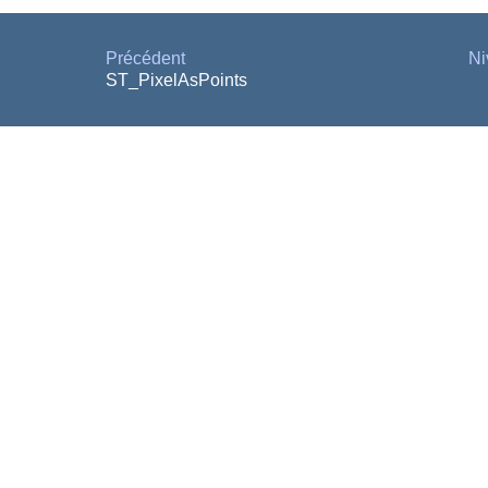
Précédent
Ni
ST_PixelAsPoints