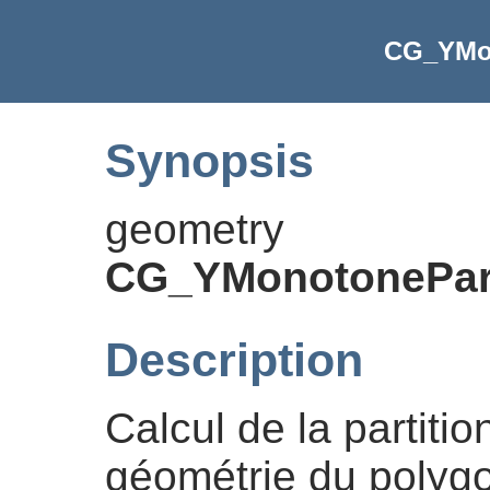
CG_YMon
Synopsis
geometry
CG_YMonotonePart
Description
Calcul de la partiti
géométrie du polyg