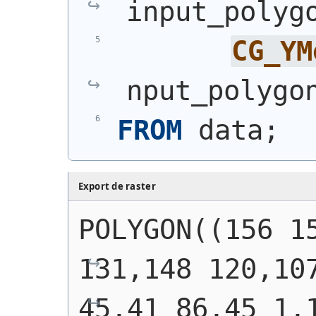
input_polyg
CG_YM
nput_polygo
FROM
 data;
Export de raster
POLYGON((156 15
131,148 120,107
45,41 86,45 1,1