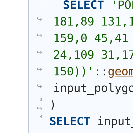
SELECT
'
PO
181,89 131,1
159,0 45,41 
24,109 31,17
150))
'
::
geo
input_polyg
)
SELECT
 input