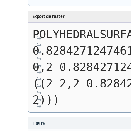
Export de raster
POLYHEDRALSURFA
0.8284271247461
0,2 0.82842712
((2 2,2 0.82842
2)))
Figure