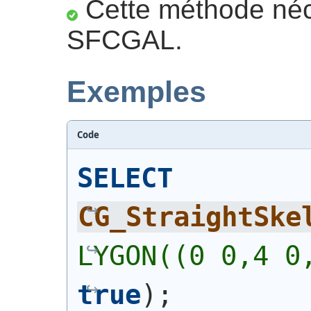
Cette méthode néc
SFCGAL.
Exemples
Code
SELECT
CG_StraightSke
LYGON((0 0,4 0
true
)
;