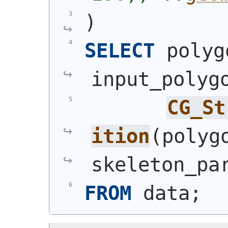
)
SELECT
 polyg
input_polyg
CG_St
ition
(
polyg
skeleton_pa
FROM
 data;