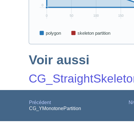
Voir aussi
CG_StraightSkeleto
Précédent
Ni
CG_YMonotonePartition