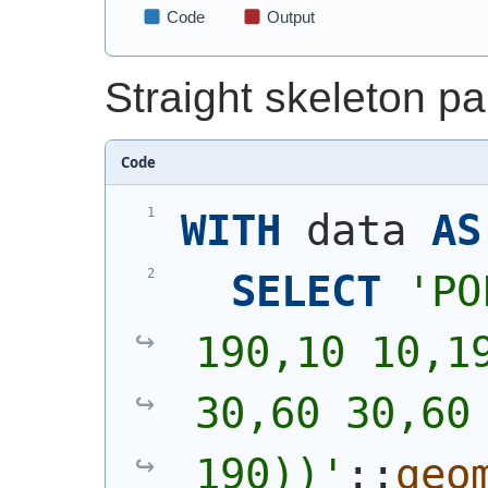
Straight skeleton par
Code
WITH
 data 
AS
SELECT
'
PO
190,10 10,19
30,60 30,60 
190))
'
::
geo