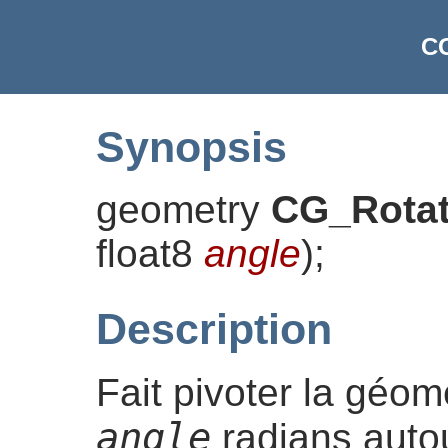
C
Synopsis
geometry
CG_Rota
float8
angle
)
;
Description
Fait pivoter la géom
angle
radians autou