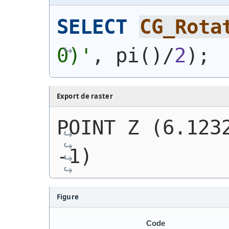
SELECT
CG_Rota
0)
'
, pi
(
)
/
2
)
;
Export de raster
POINT Z (6.1232
-1)
Figure