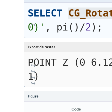
SELECT
CG_Rota
0)
'
, pi
(
)
/
2
)
;
Export de raster
POINT Z (0 6.12
1)
Figure