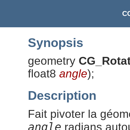
C
Synopsis
geometry
CG_Rota
float8
angle
)
;
Description
Fait pivoter la géom
angle
radians autou