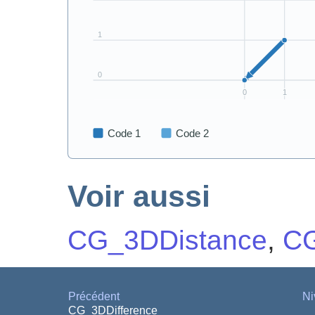
Voir aussi
CG_3DDistance
,
CG
Précédent
Ni
CG_3DDifference