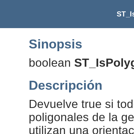
ST_I
Sinopsis
boolean
ST_IsPol
Descripción
Devuelve true si to
poligonales de la g
utilizan una orienta