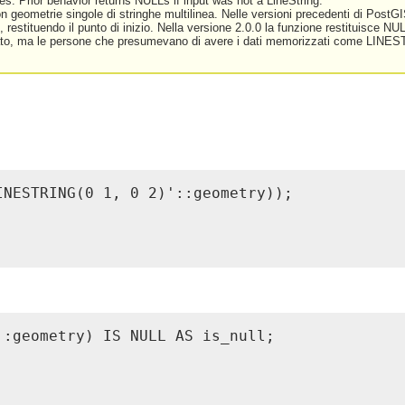
es. Prior behavior returns NULLs if input was not a LineString.
n geometrie singole di stringhe multilinea. Nelle versioni precedenti di PostG
restituendo il punto di inizio. Nella versione 2.0.0 la funzione restituisce NULL
, ma le persone che presumevano di avere i dati memorizzati come LINESTRI
NESTRING(0 1, 0 2)'::geometry));

:geometry) IS NULL AS is_null;
