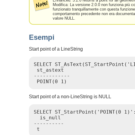
Enhanced: 3.2.0 returns a point for all geometri
Modifica: La versione 2.0.0 non funziona più co
funzionato tranquillamente con questa funzione, 
comportamento precedente non era documentato
valore NULL.
Esempi
Start point of a LineString
SELECT ST_AsText(ST_StartPoint('LI
 st_astext

------------

Start point of a non-LineString is NULL
SELECT ST_StartPoint('POINT(0 1)':
  is_null

----------
