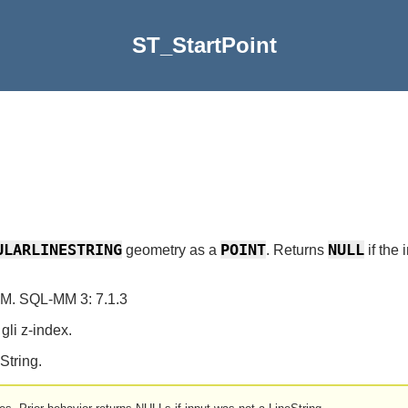
ST_StartPoint
ULARLINESTRING
POINT
NULL
geometry as a
. Returns
if the 
M. SQL-MM 3: 7.1.3
gli z-index.
String.