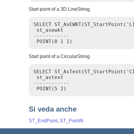
Start point of a 3D LineString
SELECT ST_AsEWKT(ST_StartPoint('LI
 st_asewkt

------------

Start point of a CircularString
SELECT ST_AsText(ST_StartPoint('C
 st_astext

------------

Si veda anche
ST_EndPoint
,
ST_PointN