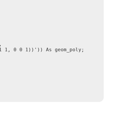


 1, 0 0 1))')) As geom_poly;
