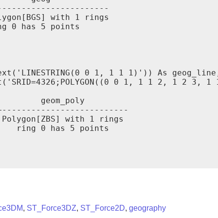
----------------------

ygon[BGS] with 1 rings

g 0 has 5 points

xt('LINESTRING(0 0 1, 1 1 1)')) As geog_line,
t('SRID=4326;POLYGON((0 0 1, 1 1 2, 1 2 3, 1 1
        geom_poly

--------------------------

Polygon[ZBS] with 1 rings

   ring 0 has 5 points

ce3DM
,
ST_Force3DZ
,
ST_Force2D
,
geography