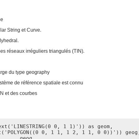
le
ar String et Curve.
lyhedral.
es réseaux irréguliers triangulés (TIN).
harge du type geography
système de référence spatiale est connu
TIN et des courbes
xt('LINESTRING(0 0, 1 1)')) as geom,

('POLYGON((0 0, 1 1, 1 2, 1 1, 0 0))')) geog;
      geog
