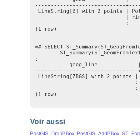
-----------------------------+----
 LineString[B] with 2 points | Pol
                             | rin
                             :

(1 row)

=# SELECT ST_Summary(ST_GeogFromTe
        ST_Summary(ST_GeomFromTex
;

           geog_line             |
-------------------------------- +
 LineString[ZBGS] with 2 points | 
                                : 
                                :

(1 row)

Voir aussi
PostGIS_DropBBox
,
PostGIS_AddBBox
,
ST_For