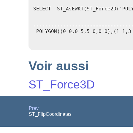
SELECT  ST_AsEWKT(ST_Force2D('POL
                                  
----------------------------------
 POLYGON((0 0,0 5,5 0,0 0),(1 1,3 
Voir aussi
ST_Force3D
Prev
ST_FlipCoordinates