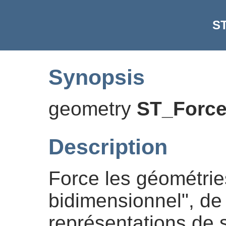
S
Synopsis
geometry
ST_Forc
Description
Force les géométri
bidimensionnel", de 
représentations de s