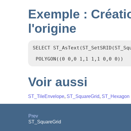
Exemple : Créati
l'origine
SELECT ST_AsText(ST_SetSRID(ST_Squ
 POLYGON((0 0,0 1,1 1,1 0,0 0))
Voir aussi
ST_TileEnvelope
,
ST_SquareGrid
,
ST_Hexagon
Prev
ST_SquareGrid