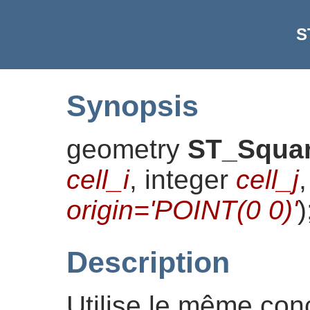
S
Synopsis
geometry
ST_Squa
cell_i
, integer
cell_j
origin='POINT(0 0)'
)
Description
Utilise le même con