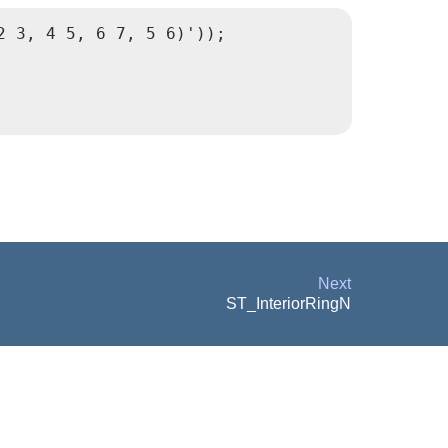
 3, 4 5, 6 7, 5 6)'));

Next
ST_InteriorRingN