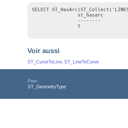
SELECT ST_HasArc(ST_Collect('LINE
                st_hasarc

                --------

                t

Voir aussi
ST_CurveToLine
,
ST_LineToCurve
Prev
ST_GeometryType