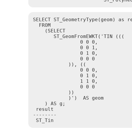
SELECT ST_GeometryType(geom) as re
  FROM

    (SELECT

       ST_GeomFromEWKT('TIN (((

                0 0 0,

                0 0 1,

                0 1 0,

                0 0 0

            )), ((

                0 0 0,

                0 1 0,

                1 1 0,

                0 0 0

            ))

            )')  AS geom

    ) AS g;

 result

--------

 ST_Tin    