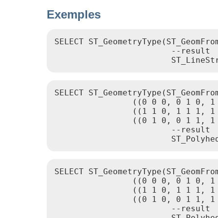
Exemples
SELECT ST_GeometryType(ST_GeomFro
                        --result

                        ST_LineSt
SELECT ST_GeometryType(ST_GeomFro
                ((0 0 0, 0 1 0, 1
                ((1 1 0, 1 1 1, 1 
                ((0 1 0, 0 1 1, 1
                        --result

                        ST_Polyhe
SELECT ST_GeometryType(ST_GeomFro
                ((0 0 0, 0 1 0, 1
                ((1 1 0, 1 1 1, 1 
                ((0 1 0, 0 1 1, 1
                        --result

                        ST_Polyhe