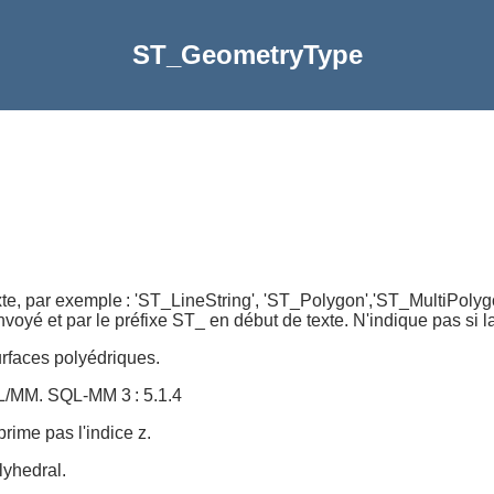
ST_GeometryType
e, par exemple : 'ST_LineString', 'ST_Polygon','ST_MultiPolygon
nvoyé et par le préfixe ST_ en début de texte. N'indique pas 
urfaces polyédriques.
L/MM. SQL-MM 3 : 5.1.4
rime pas l'indice z.
lyhedral.