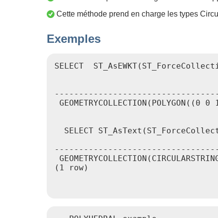
Cette méthode prend en charge les types Circul
Exemples
SELECT  ST_AsEWKT(ST_ForceCollect
                                  
----------------------------------
 GEOMETRYCOLLECTION(POLYGON((0 0 1
  SELECT ST_AsText(ST_ForceCollec
                                  
----------------------------------
 GEOMETRYCOLLECTION(CIRCULARSTRING
(1 row)
