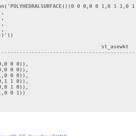
on('POLYHEDRALSURFACE(((0 0 0,0 0 1,0 1 1,0 1 
,

,

,

,

)'))

                                 st_asewkt

---------------------------------------------
,0 0 0)),

,0 0 0)),

,0 0 0)),

,1 1 0)),

,0 1 0)),

,0 0 1))
