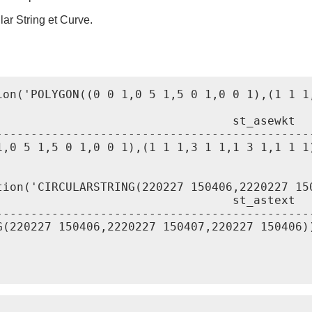
ar String et Curve.
ion('POLYGON((0 0 1,0 5 1,5 0 1,0 0 1),(1 1 1,
                                 st_asewkt

---------------------------------------------
,0 5 1,5 0 1,0 0 1),(1 1 1,3 1 1,1 3 1,1 1 1)
tion('CIRCULARSTRING(220227 150406,2220227 150
                                 st_astext

---------------------------------------------
(220227 150406,2220227 150407,220227 150406))