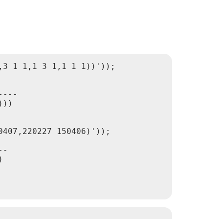
3 1 1,1 3 1,1 1 1))'));

---

))

407,220227 150406)'));

-


