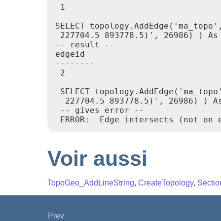
 1

SELECT topology.AddEdge('ma_topo'
 227704.5 893778.5)', 26986) ) As 
-- result --

edgeid

--------

 2

 SELECT topology.AddEdge('ma_topo
  227704.5 893778.5)', 26986) ) As
 -- gives error --

Voir aussi
TopoGeo_AddLineString
,
CreateTopology
,
Sectio
Prev