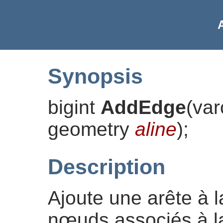
Synopsis
bigint
AddEdge
(
va
geometry
aline
)
;
Description
Ajoute une arête à l
nœuds associés à l