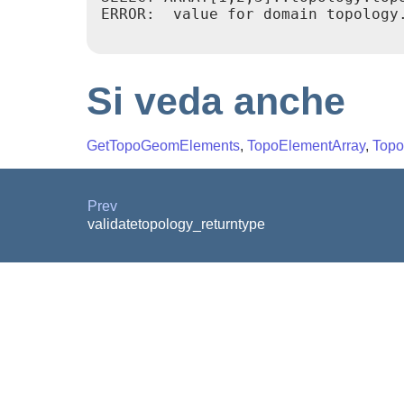
ERROR:  value for domain topology.
Si veda anche
GetTopoGeomElements
,
TopoElementArray
,
Topo
Prev
validatetopology_returntype