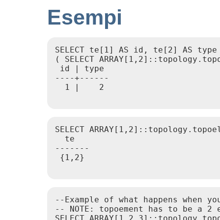
Esempi
SELECT te[1] AS id, te[2] AS type 
( SELECT ARRAY[1,2]::topology.topo
 id | type

----+------

  1 |    2

SELECT ARRAY[1,2]::topology.topoel
  te

-------

 {1,2}

--Example of what happens when you
-- NOTE: topoement has to be a 2 e
SELECT ARRAY[1,2,3]::topology.topo