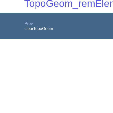
TopoGeom_remEle
Prev
clearTopoGeom