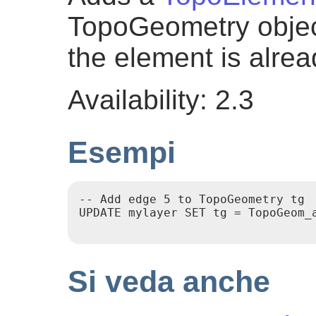
TopoGeometry object
the element is alread
Availability: 2.3
Esempi
-- Add edge 5 to TopoGeometry tg

UPDATE mylayer SET tg = TopoGeom_a
Si veda anche