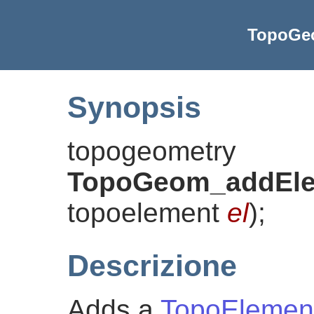
TopoGe
Synopsis
topogeometry
TopoGeom_addEl
topoelement
el
)
;
Descrizione
Adds a
TopoElemen