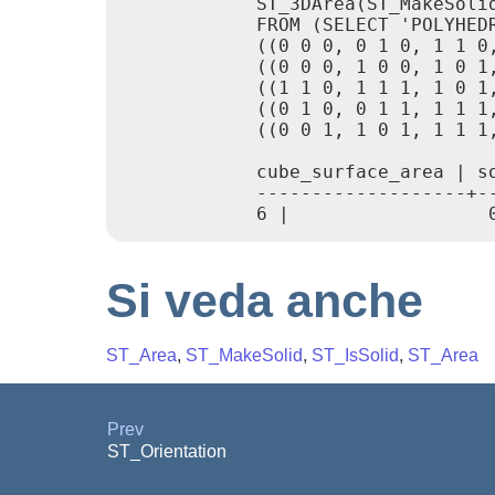
            ST_3DArea(ST_MakeSolid
            FROM (SELECT 'POLYHEDR
            ((0 0 0, 0 1 0, 1 1 0,
            ((0 0 0, 1 0 0, 1 0 1,
            ((1 1 0, 1 1 1, 1 0 1,
            ((0 1 0, 0 1 1, 1 1 1,
            ((0 0 1, 1 0 1, 1 1 1,
            cube_surface_area | so
            -------------------+--
            6 |                  
Si veda anche
ST_Area
,
ST_MakeSolid
,
ST_IsSolid
,
ST_Area
Prev
ST_Orientation