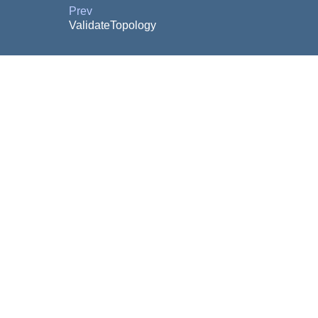
Prev
ValidateTopology