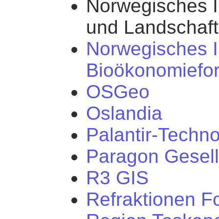
Norwegisches In
und Landschaft
Norwegisches In
Bioökonomiefo
OSGeo
Oslandia
Palantir-Techn
Paragon Gesell
R3 GIS
Refraktionen F