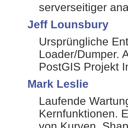
serverseitiger an
Jeff Lounsbury
Ursprüngliche En
Loader/Dumper. Akt
PostGIS Projekt I
Mark Leslie
Laufende Wartung
Kernfunktionen. E
von Kurven. Shap