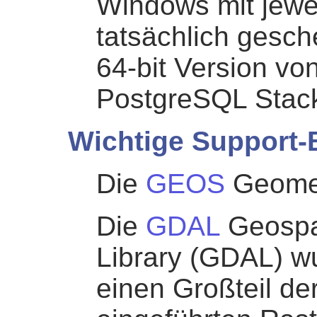
Windows mit jewe
tatsächlich gesch
64-bit Version vo
PostgreSQL Stack
Wichtige Support-
Die
GEOS
Geomet
Die
GDAL
Geospat
Library (GDAL) w
einen Großteil de