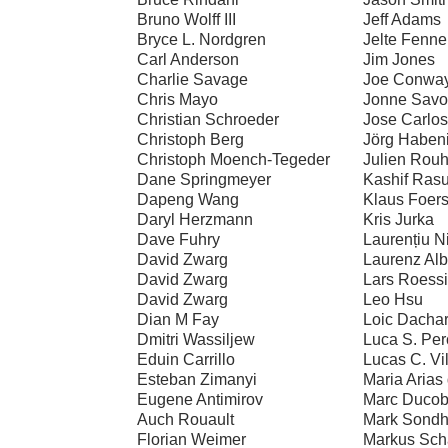
Bruno Wolff III
Jeff Adams
Bryce L. Nordgren
Jelte Fenn
Carl Anderson
Jim Jones
Charlie Savage
Joe Conwa
Chris Mayo
Jonne Savo
Christian Schroeder
Jose Carlos
Christoph Berg
Jörg Habeni
Christoph Moench-Tegeder
Julien Rou
Dane Springmeyer
Kashif Rasu
Dapeng Wang
Klaus Foers
Daryl Herzmann
Kris Jurka
Dave Fuhry
Laurențiu N
David Zwarg
Laurenz Al
David Zwarg
Lars Roessi
David Zwarg
Leo Hsu
Dian M Fay
Loic Dacha
Dmitri Wassiljew
Luca S. Per
Eduin Carrillo
Lucas C. Vi
Esteban Zimanyi
Maria Arias
Eugene Antimirov
Marc Duco
Auch Rouault
Mark Sond
Florian Weimer
Markus Sch