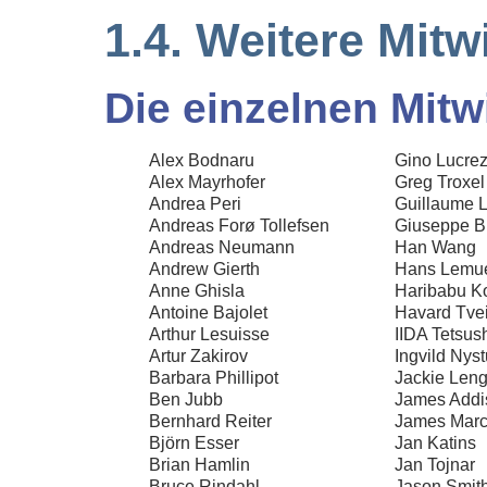
1.4. Weitere Mit
Die einzelnen Mit
Alex Bodnaru
Gino Lucrez
Alex Mayrhofer
Greg Troxel
Andrea Peri
Guillaume L
Andreas Forø Tollefsen
Giuseppe B
Andreas Neumann
Han Wang
Andrew Gierth
Hans Lemu
Anne Ghisla
Haribabu 
Antoine Bajolet
Havard Tvei
Arthur Lesuisse
IIDA Tetsus
Artur Zakirov
Ingvild Nys
Barbara Phillipot
Jackie Len
Ben Jubb
James Addi
Bernhard Reiter
James Mar
Björn Esser
Jan Katins
Brian Hamlin
Jan Tojnar
Bruce Rindahl
Jason Smit