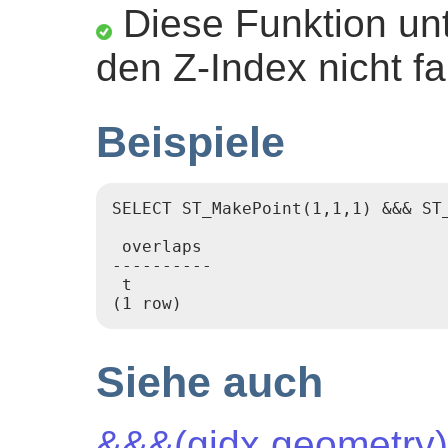
Diese Funktion unt
den Z-Index nicht fa
Beispiele
SELECT ST_MakePoint(1,1,1) &&& ST
 overlaps

----------

 t

Siehe auch
&&&(gidx,geometry)