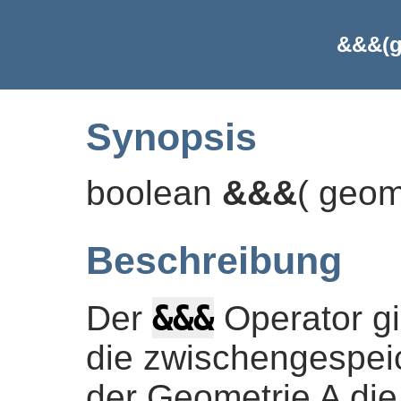
&&&(g
Synopsis
boolean
&&&
(
geom
Beschreibung
&&&
Der
Operator g
die zwischengespei
der Geometrie A die