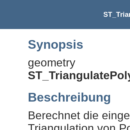
ST_Tria
Synopsis
geometry
ST_TriangulatePo
Beschreibung
Berechnet die eing
Triangulation von P