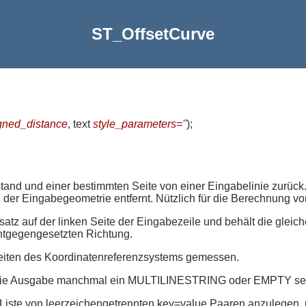
ST_OffsetCurve
gned_distance
, text
style_parameters=''
)
;
bstand und einer bestimmten Seite von einer Eingabelinie zurü
der Eingabegeometrie entfernt. Nützlich für die Berechnung von 
satz auf der linken Seite der Eingabezeile und behält die glei
 entgegengesetzten Richtung.
heiten des Koordinatenreferenzsystems gemessen.
n die Ausgabe manchmal ein MULTILINESTRING oder EMPTY se
e Liste von leerzeichengetrennten key=value Paaren anzulegen,