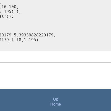


16 100,

 195)'),

20179 5.39339828220179,

179,1 18,1 195)

Up
Home