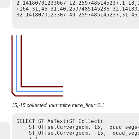
2.14180701233067 12.2597485145237,1 18,1
(164 31,46 31,40.2597485145236 32.14180
32.1418070123307 40.2597485145237,31 46,
15,-15 collected, join=mitre mitre_limit=2.1
SELECT ST_AsText(ST_Collect(

    ST_OffsetCurve(geom, 15, 'quad_segs=
    ST_OffsetCurve(geom, -15, 'quad_segs
    ) )
