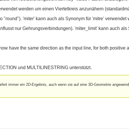
erwendet werden um einen Viertelkreis anzunähern (standardmä
s to "round"). 'miter' kann auch als Synonym für 'mitre' verwendet
influsst nur Gehrungsverbindungen). 'miter_limit' kann auch al
w have the same direction as the input line, for both positive a
ECTION und MULTILINESTRING unterstützt.
liefert immer ein 2D-Ergebnis, auch wenn sie auf eine 3D-Geometrie angewend