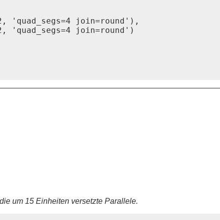
, 'quad_segs=4 join=round'),

, 'quad_segs=4 join=round')

ie um 15 Einheiten versetzte Parallele.