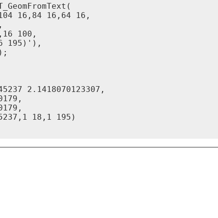
_GeomFromText(

04 16,84 16,64 16,



16 100,

 195)'),

5237 2.1418070123307,

179,

179,

237,1 18,1 195)
