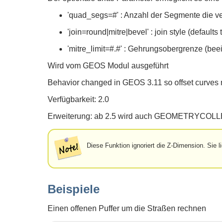
'quad_segs=#' : Anzahl der Segmente die v
'join=round|mitre|bevel' : join style (default
'mitre_limit=#.#' : Gehrungsobergrenze (bee
Wird vom GEOS Modul ausgeführt
Behavior changed in GEOS 3.11 so offset curves no
Verfügbarkeit: 2.0
Erweiterung: ab 2.5 wird auch GEOMETRYCOLL
Diese Funktion ignoriert die Z-Dimension. Sie 
Beispiele
Einen offenen Puffer um die Straßen rechnen