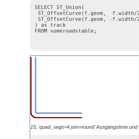
SELECT ST_Union(

 ST_OffsetCurve(f.geom,  f.width/2
 ST_OffsetCurve(f.geom, -f.width/2
) as track

FROM someroadstable;

15, 'quad_segs=4 join=round' Ausgangslinie und d