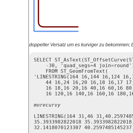
doppelter Versatz um es kurviger zu bekommen; b
SELECT ST_AsText(ST_OffsetCurve(ST
    -30, 'quad_segs=4 join=round'
    FROM ST_GeomFromText(

'LINESTRING(164 16,144 16,124 16,1
    44 16,24 16,20 16,18 16,17 17,
    16 18,16 20,16 40,16 60,16 80,
LINESTRING(164 31,46 31,40.259748
35.3933982822018 35.3933982822018,
32.1418070123307 40.2597485145237,