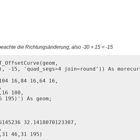
eachte die Richtungsänderung, also -30 + 15 = -15
_OffsetCurve(geom,

), -15, 'quad_segs=4 join=round')) As morecurv
04 16,84 16,64 16,



16 100,

5145236 32.1418070123307,



31 46,31 195)
