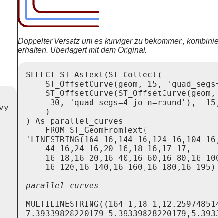
Doppelter Versatz um es kurviger zu bekommen, kombinier
erhalten. Überlagert mit dem Original.
SELECT ST_AsText(ST_Collect(

    ST_OffsetCurve(geom, 15, 'quad_segs=
    ST_OffsetCurve(ST_OffsetCurve(geom,

    -30, 'quad_segs=4 join=round'), -15,
y

    )

) As parallel_curves

    FROM ST_GeomFromText(

'LINESTRING(164 16,144 16,124 16,104 16,
    44 16,24 16,20 16,18 16,17 17,

    16 18,16 20,16 40,16 60,16 80,16 100
MULTILINESTRING((164 1,18 1,12.259748514
7.39339828220179 5.39339828220179,5.3933