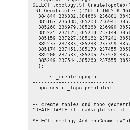
SELECT topology.ST_CreateTopoGeo('
 ST_GeomFromText('MULTILINESTRING
  384844 236882,384866 236881,384
  385167 236938,385203 236941,385
  385260 236979,385268 236999,385
  385225 237125,385210 237144,385
  385159 237227,385162 237241,385
  385237 237383,385238 237399,385
  385174 237451,385170 237455,385
  385200 237533,385206 237538,385
  385249 237544,385260 237555,385
  );

      st_createtopogeo

----------------------------

 Topology ri_topo populated

-- create tables and topo geometri
CREATE TABLE ri.roads(gid serial P
SELECT topology.AddTopoGeometryCol