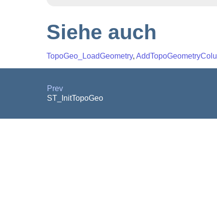
Siehe auch
TopoGeo_LoadGeometry
,
AddTopoGeometryCol
Prev
ST_InitTopoGeo