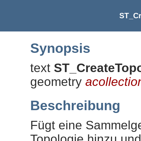
ST_C
Synopsis
text
ST_CreateTop
geometry
acollectio
Beschreibung
Fügt eine Sammelge
Topologie hinzu und