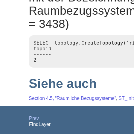
Raumbezugssystem 
= 3438)
SELECT topology.CreateTopology('ri
topoid

------

2
Siehe auch
Section 4.5, “Räumliche Bezugssysteme”
,
ST_Ini
Prev
FindLayer