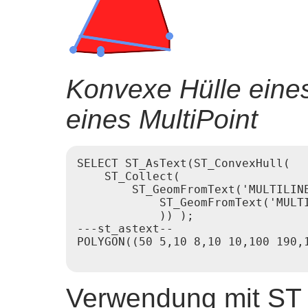
Konvexe Hülle eines
eines MultiPoint
SELECT ST_AsText(ST_ConvexHull(

    ST_Collect(

        ST_GeomFromText('MULTILINE
            ST_GeomFromText('MULTI
            )) );

---st_astext--

POLYGON((50 5,10 8,10 10,100 190,1
Verwendung mit ST_