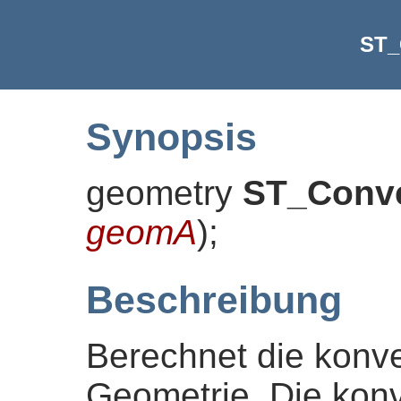
ST_
Synopsis
geometry
ST_Conv
geomA
)
;
Beschreibung
Berechnet die konve
Geometrie. Die konve