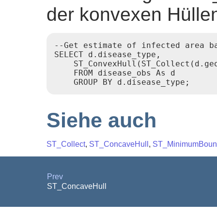
der konvexen Hüllen
--Get estimate of infected area ba
SELECT d.disease_type,

    ST_ConvexHull(ST_Collect(d.geo
    FROM disease_obs As d

Siehe auch
ST_Collect
,
ST_ConcaveHull
,
ST_MinimumBound
Prev
ST_ConcaveHull