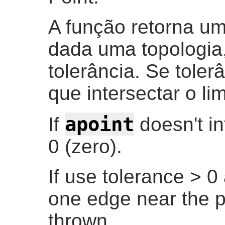
A função retorna uma
dada uma topologi
tolerância. Se toler
que intersectar o lim
apoint
If
doesn't in
0 (zero).
If use tolerance > 0
one edge near the p
thrown.