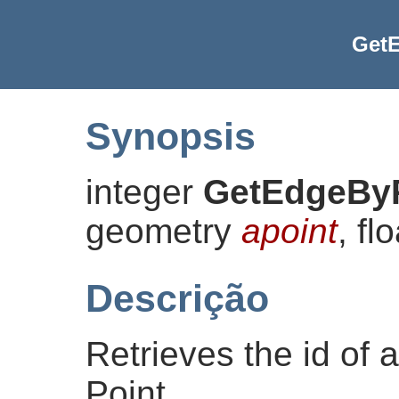
Get
Synopsis
integer
GetEdgeBy
geometry
apoint
, fl
Descrição
Retrieves the id of 
Point.