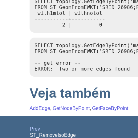
SELECT topology.GetEdgeByPoint('m
FROM ST_GeomFromEWKT('SRID=26986;P
 with1mtol | withnotol

-----------+-----------

SELECT topology.GetEdgeByPoint('ma
FROM ST_GeomFromEWKT('SRID=26986;P
-- get error --

ERROR:  Two or more edges found
Veja também
AddEdge
,
GetNodeByPoint
,
GetFaceByPoint
Prev
ST_RemoveIsoEdge