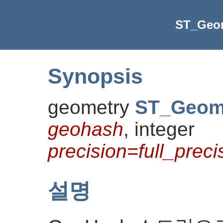
ST_Geo
Synopsis
geometry
ST_Geom
geohash
, integer
precision=full_prec
설명