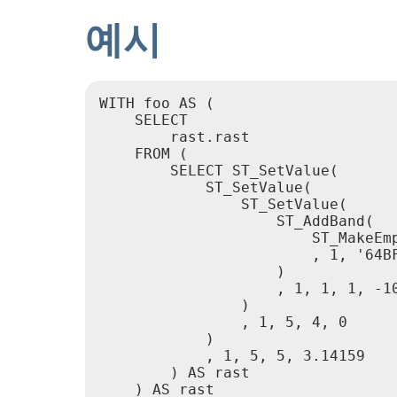
예시
WITH foo AS (

    SELECT

        rast.rast

    FROM (

        SELECT ST_SetValue(

            ST_SetValue(

                ST_SetValue(

                    ST_AddBand(

                        ST_MakeEmp
                        , 1, '64BF
                    )

                    , 1, 1, 1, -10
                )

                , 1, 5, 4, 0

            )

            , 1, 5, 5, 3.14159

        ) AS rast

    ) AS rast
