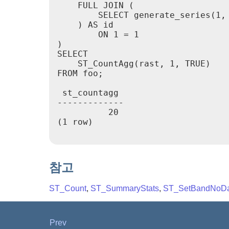
    FULL JOIN (

        SELECT generate_series(1, 
    ) AS id

        ON 1 = 1

)

SELECT

    ST_CountAgg(rast, 1, TRUE)

FROM foo;

 st_countagg

-------------

          20

(1 row)

참고
ST_Count
,
ST_SummaryStats
,
ST_SetBandNoDa
Prev