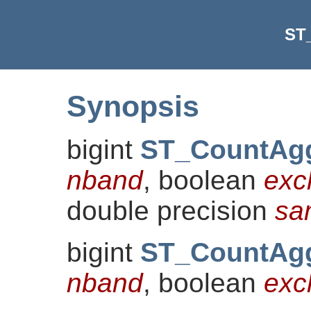
ST
Synopsis
bigint
ST_CountAg
nband
, boolean
exc
double precision
sa
bigint
ST_CountAg
nband
, boolean
exc