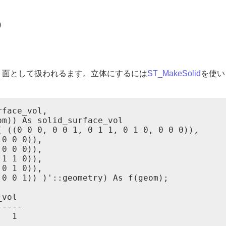
)
く面として扱われるます。立体にするには
ST_MakeSolid
を使い
face_vol,

m)) As solid_surface_vol

 ((0 0 0, 0 0 1, 0 1 1, 0 1 0, 0 0 0)),

0 0 0)),

0 0 0)),

1 1 0)),

0 1 0)),

0 0 1)) )'::geometry) As f(geom);

vol

----

  1
