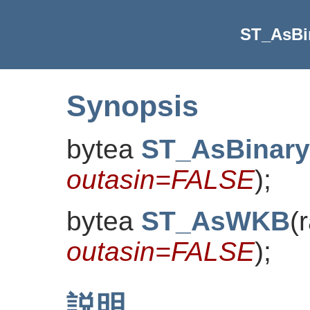
ST_AsBi
Synopsis
bytea
ST_AsBinary
outasin=FALSE
)
;
bytea
ST_AsWKB
(
outasin=FALSE
)
;
説明