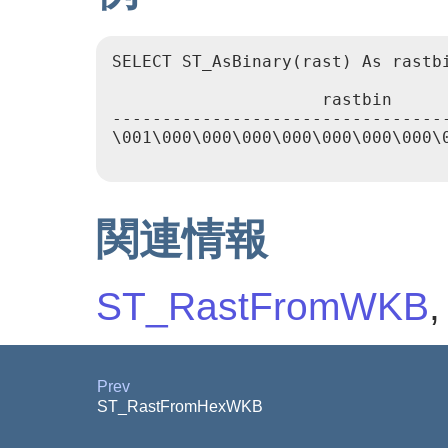
SELECT ST_AsBinary(rast) As rastbi
                     rastbin

----------------------------------
\001\000\000\000\000\000\000\000\
関連情報
ST_RastFromWKB
Prev
ST_RastFromHexWKB