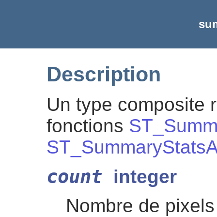
su
Description
Un type composite r
fonctions
ST_Summa
ST_SummaryStats
count
integer
Nombre de pixels 