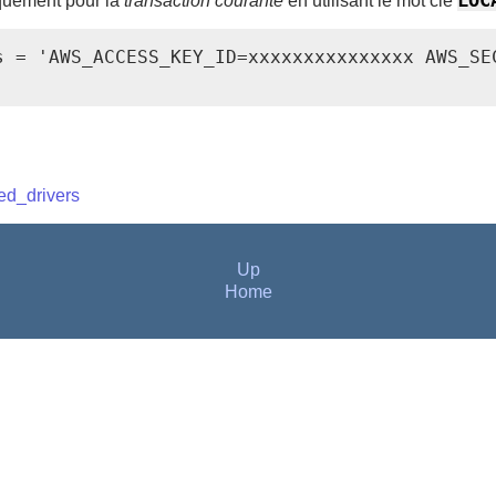
uement pour la
transaction courante
en utilisant le mot clé
s = 'AWS_ACCESS_KEY_ID=xxxxxxxxxxxxxxx AWS_SEC
ed_drivers
Up
Home