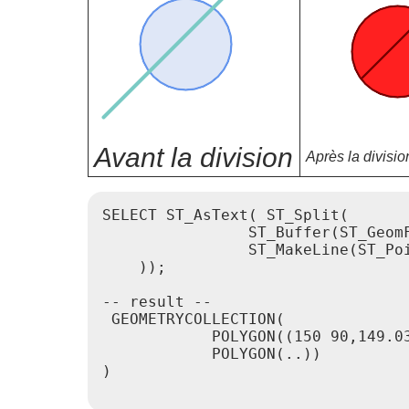
Avant la division
Après la divisio
SELECT ST_AsText( ST_Split(

                ST_Buffer(ST_GeomF
                ST_MakeLine(ST_Poi
    ));

-- result --

 GEOMETRYCOLLECTION(

            POLYGON((150 90,149.0
            POLYGON(..))

)
