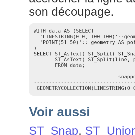
son découpage.
WITH data AS (SELECT

  'LINESTRING(0 0, 100 100)'::geom
  'POINT(51 50)':: geometry AS poi
)

SELECT ST_AsText( ST_Split( ST_Sna
       ST_AsText( ST_Split(line, p
       FROM data;

                            snapp
---------------------------------
Voir aussi
ST_Snap
,
ST_Unio