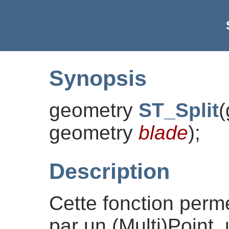
Synopsis
geometry
ST_Split
(
geometry
blade
)
;
Description
Cette fonction perme
par un (Multi)Point,