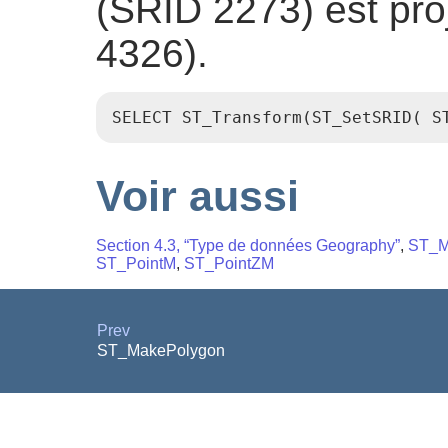
(SRID 2273) est pr
4326).
SELECT ST_Transform(ST_SetSRID( S
Voir aussi
Section 4.3, “Type de données Geography”
,
ST_M
ST_PointM
,
ST_PointZM
Prev
ST_MakePolygon