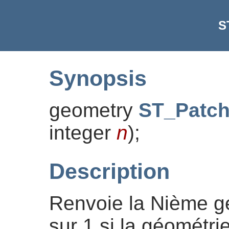
S
Synopsis
geometry
ST_Patc
integer
n
)
;
Description
Renvoie la Nième g
sur 1 si la géométri