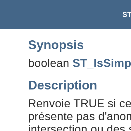
ST
Synopsis
boolean
ST_IsSimp
Description
Renvoie TRUE si ce
présente pas d'ano
intersection ou des