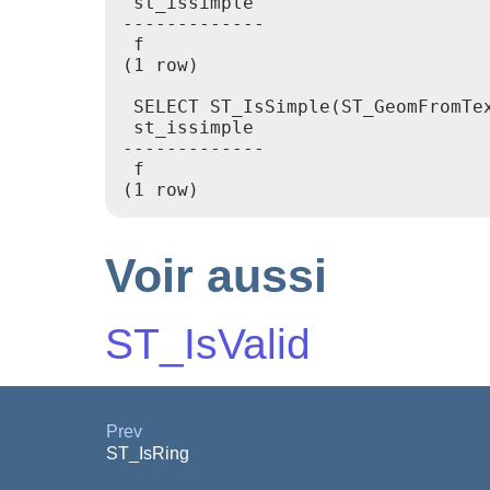
 st_issimple

-------------

 f

(1 row)

 SELECT ST_IsSimple(ST_GeomFromTex
 st_issimple

-------------

 f

(1 row)
Voir aussi
ST_IsValid
Prev
ST_IsRing