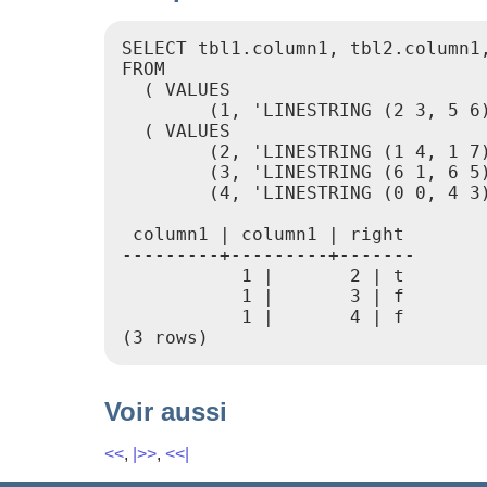
SELECT tbl1.column1, tbl2.column1,
FROM

  ( VALUES

        (1, 'LINESTRING (2 3, 5 6)
  ( VALUES

        (2, 'LINESTRING (1 4, 1 7)
        (3, 'LINESTRING (6 1, 6 5)
        (4, 'LINESTRING (0 0, 4 3)
 column1 | column1 | right

---------+---------+-------

           1 |       2 | t

           1 |       3 | f

           1 |       4 | f

(3 rows)
Voir aussi
<<
,
|>>
,
<<|