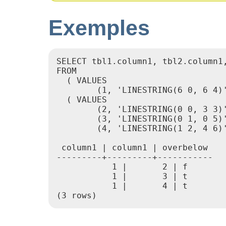
Exemples
SELECT tbl1.column1, tbl2.column1,
FROM

  ( VALUES

        (1, 'LINESTRING(6 0, 6 4)'
  ( VALUES

        (2, 'LINESTRING(0 0, 3 3)'
        (3, 'LINESTRING(0 1, 0 5)'
        (4, 'LINESTRING(1 2, 4 6)'
 column1 | column1 | overbelow

---------+---------+-----------

           1 |       2 | f

           1 |       3 | t

           1 |       4 | t

(3 rows)