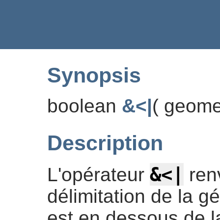
Synopsis
boolean
&<|
(
geome
Description
&<|
L'opérateur
ren
délimitation de la 
est en dessous de la