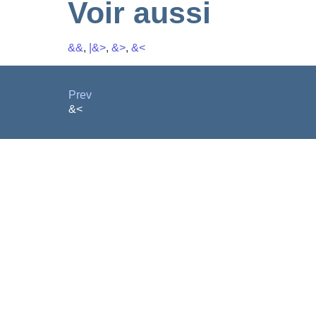
Voir aussi
&&
,
|&>
,
&>
,
&<
Prev
&<