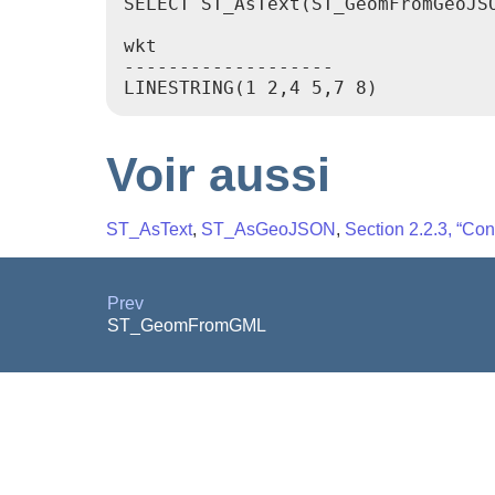
SELECT ST_AsText(ST_GeomFromGeoJS
wkt

-------------------

Voir aussi
ST_AsText
,
ST_AsGeoJSON
,
Section 2.2.3, “Con
Prev
ST_GeomFromGML