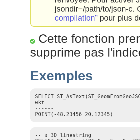
jsondir=/path/to/json-c. 
compilation”
pour plus de
Cette fonction pre
supprime pas l'indic
Exemples
SELECT ST_AsText(ST_GeomFromGeoJS
wkt

------

-- a 3D linestring
