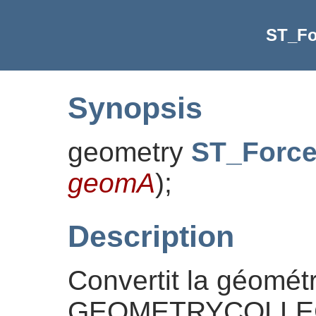
ST_Fo
Synopsis
geometry
ST_Force
geomA
)
;
Description
Convertit la géomét
GEOMETRYCOLLECTI