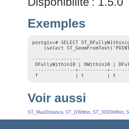
Disponibilité : 1.5.0
Exemples
postgis=# SELECT ST_DFullyWithin(
    (select ST_GeomFromText('POIN
-----------------

 DFullyWithin10 | DWithin10 | DFul
---------------+----------+-------
 f             | t        | t    
Voir aussi
ST_MaxDistance
,
ST_DWithin
,
ST_3DDWithin
,
S