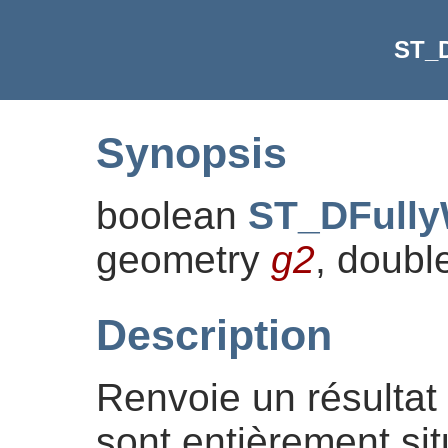
ST_D
Synopsis
boolean
ST_DFully
geometry
g2
, doubl
Description
Renvoie un résultat 
sont entièrement sit