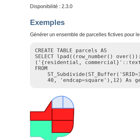
Disponibilité : 2.3.0
Exemples
Générer un ensemble de parcelles fictives pour l
CREATE TABLE parcels AS

SELECT lpad((row_number() over()):
('{residential, commercial}'::text
FROM

    ST_Subdivide(ST_Buffer('SRID=