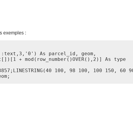
es exemples :
:text,3,'0') As parcel_id, geom,

[])[1 + mod(row_number()OVER(),2)] As type

3857;LINESTRING(40 100, 98 100, 100 150, 60 90