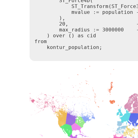
        ST_Force4D(

            ST_Transform(ST_Force3
            mvalue := population -
        ),

        20,                      -
        max_radius := 3000000    
    ) over () as cid

from

    kontur_population;
