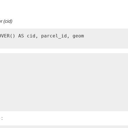
 (cid)
VER() AS cid, parcel_id, geom

 :