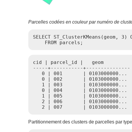
Parcelles codées en couleur par numéro de cluster
SELECT ST_ClusterKMeans(geom, 3) O
    FROM parcels;
cid | parcel_id |   geom

-----+-----------+---------------

   0 | 001       | 0103000000...

   0 | 002       | 0103000000...

   1 | 003       | 0103000000...

   0 | 004       | 0103000000...

   1 | 005       | 0103000000...

   2 | 006       | 0103000000...

Partitionnement des clusters de parcelles par type