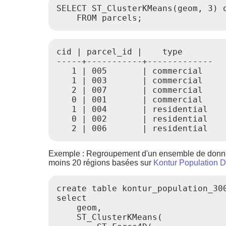
SELECT ST_ClusterKMeans(geom, 3) o
    FROM parcels;
cid | parcel_id |    type

-----+-----------+-------------

   1 | 005       | commercial

   1 | 003       | commercial

   2 | 007       | commercial

   0 | 001       | commercial

   1 | 004       | residential

   0 | 002       | residential

Exemple : Regroupement d'un ensemble de données d
moins 20 régions basées sur
Kontur Population D
create table kontur_population_300
select

    geom,

    ST_ClusterKMeans(
