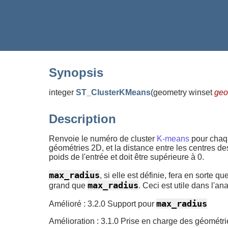
Synopsis
integer
ST_ClusterKMeans
(
geometry winset
ge
Description
Renvoie le numéro de cluster
K-means
pour chaqu
géométries 2D, et la distance entre les centres d
poids de l'entrée et doit être supérieure à 0.
max_radius
, si elle est définie, fera en sort
max_radius
grand que
. Ceci est utile dans l'an
max_radius
Amélioré : 3.2.0 Support pour
Amélioration : 3.1.0 Prise en charge des géométr