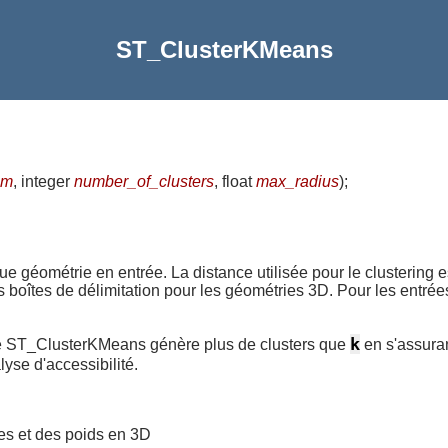
ST_ClusterKMeans
om
, integer
number_of_clusters
, float
max_radius
)
;
e géométrie en entrée. La distance utilisée pour le clustering es
es boîtes de délimitation pour les géométries 3D. Pour les entr
k
e que ST_ClusterKMeans génère plus de clusters que
en s'assuran
alyse d'accessibilité.
ies et des poids en 3D