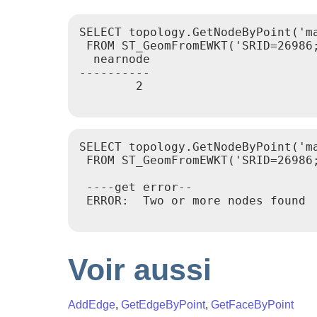
SELECT topology.GetNodeByPoint('ma
 FROM ST_GeomFromEWKT('SRID=26986;
  nearnode

----------

        2

SELECT topology.GetNodeByPoint('ma
 FROM ST_GeomFromEWKT('SRID=26986;
 ----get error--

 ERROR:  Two or more nodes found

Voir aussi
AddEdge
,
GetEdgeByPoint
,
GetFaceByPoint