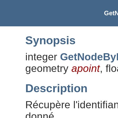
Get
Synopsis
integer
GetNodeBy
geometry
apoint
, fl
Description
Récupère l'identifia
donné.