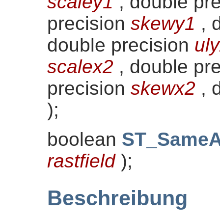
scaley1
, double pr
precision
skewy1
, 
double precision
ul
scalex2
, double pr
precision
skewx2
, 
)
;
boolean
ST_SameA
rastfield
)
;
Beschreibung