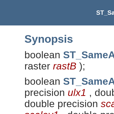
ST_Sa
Synopsis
boolean
ST_SameA
raster
rastB
)
;
boolean
ST_SameA
precision
ulx1
, dou
double precision
sc