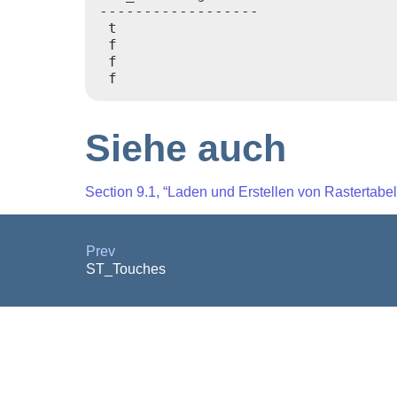
------------------

 t

 f

 f

Siehe auch
Section 9.1, “Laden und Erstellen von Rastertabel
Prev
ST_Touches